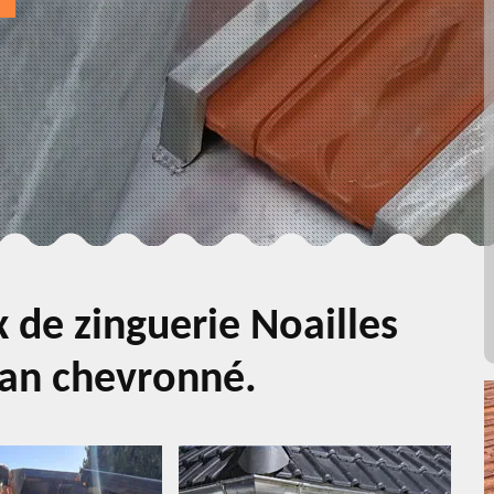
 de zinguerie Noailles
san chevronné.