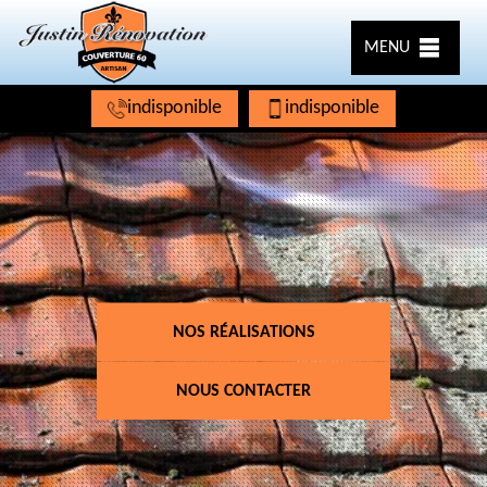
MENU
indisponible
indisponible
NOS RÉALISATIONS
NOUS CONTACTER