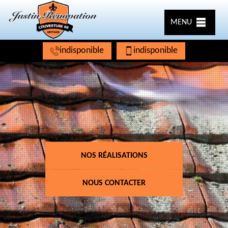
MENU
indisponible
indisponible
NOS RÉALISATIONS
NOUS CONTACTER