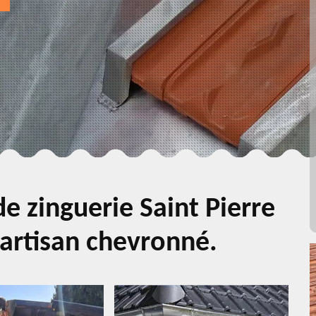
e zinguerie Saint Pierre
 artisan chevronné.