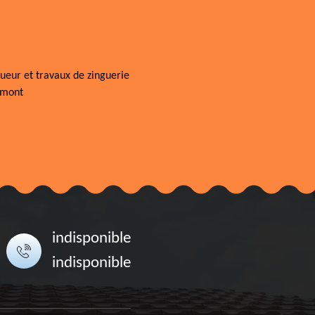
ueur et travaux de zinguerie
rmont
indisponible
indisponible