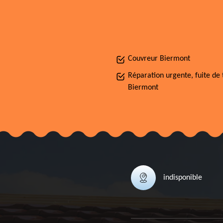
Couvreur Biermont
Réparation urgente, fuite de 
Biermont
indisponible