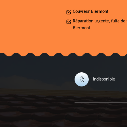
Couvreur Biermont
Réparation urgente, fuite de 
Biermont
indisponible