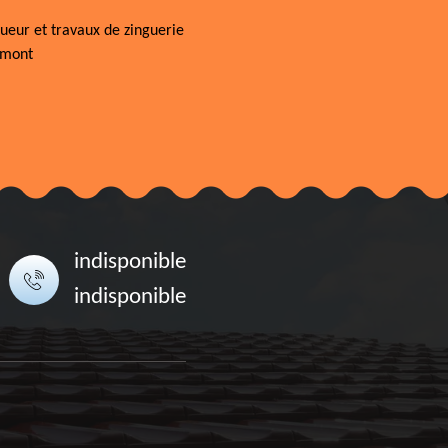
ueur et travaux de zinguerie
rmont
indisponible
indisponible