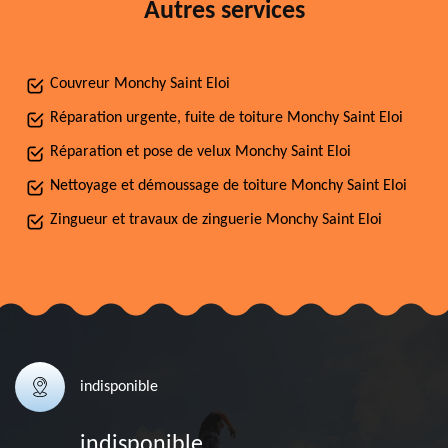
Autres services
Couvreur Monchy Saint Eloi
Réparation urgente, fuite de toiture Monchy Saint Eloi
Réparation et pose de velux Monchy Saint Eloi
Nettoyage et démoussage de toiture Monchy Saint Eloi
Zingueur et travaux de zinguerie Monchy Saint Eloi
indisponible
indisponible