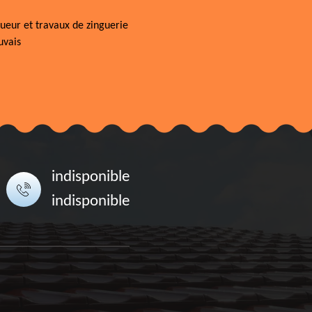
ueur et travaux de zinguerie
uvais
indisponible
indisponible