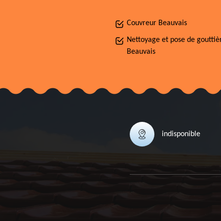
Couvreur Beauvais
Nettoyage et pose de gouttiè
Beauvais
indisponible