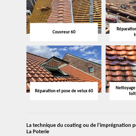
Réparation
Couvreur 60
t
Nettoyage
Réparation et pose de velux 60
toi
La technique du coating ou de l’imprégnation pou
La Poterie