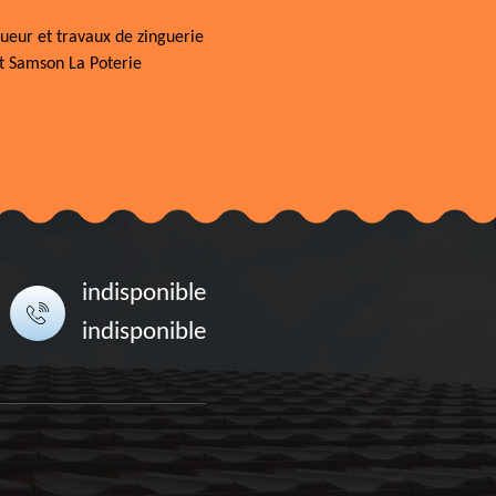
ueur et travaux de zinguerie
t Samson La Poterie
indisponible
indisponible