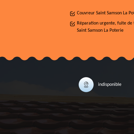
Couvreur Saint Samson La Po
Réparation urgente, fuite de 
Saint Samson La Poterie
indisponible